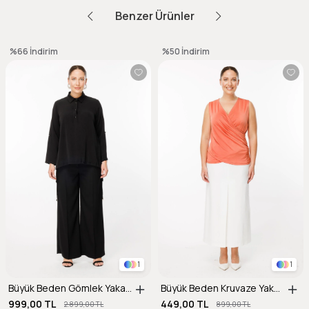
Benzer Ürünler
%66
İndirim
%50
İndirim
1
1
Büyük Beden Gömlek Yaka Ayarlanabilir İp Detaylı Bluz-SİYAH
Büyük Beden Kruvaze Yaka Bluz-ŞEFTALİ
999,00 TL
449,00 TL
2.899,00 TL
899,00 TL