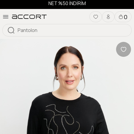
NET %50 İNDİRİM
0