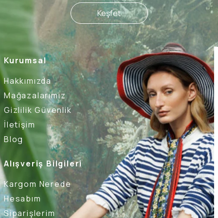
Keşfet
Kurumsal
Hakkımızda
Mağazalarımız
Gizlilik Güvenlik
İletişim
Blog
Alışveriş Bilgileri
Kargom Nerede
Hesabım
Siparişlerim