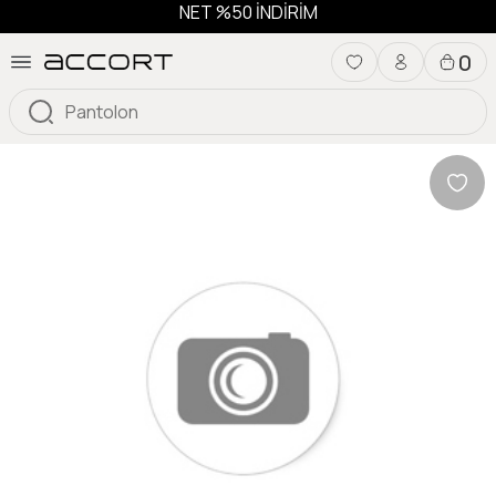
NET %50 İNDİRİM
0