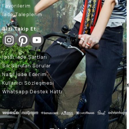
Favorilerim
İade Taleplerim
Bizi Takip Et
İptal İade Şartları
Sık Sorulan Sorular
Nasıl İade Ederim
Kullanıcı Sözleşmesi
K
Whatsapp Destek Hattı