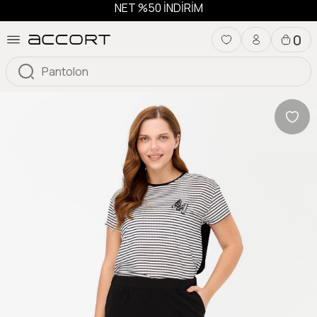
NET %50 İNDİRİM
0