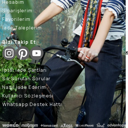
Hesabım
Siparişlerim
Favorilerim
İade Taleplerim
Bizi Takip Et
K
İptal İade Şartları
Sık Sorulan Sorular
Nasıl İade Ederim
Kullanıcı Sözleşmesi
Whatsapp Destek Hattı