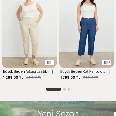
1
1
Büyük Beden Arkası Lastik Kot Pantolon-BEJ
Büyük Beden Kot Pantolon-LACI
1.299,00 TL
1.799,00 TL
2.599,00 TL
3.599,00 TL
Yeni Sezon