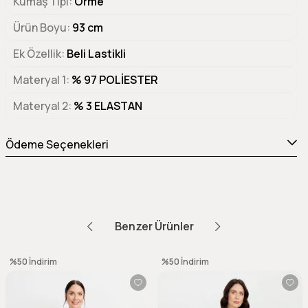
Kumaş Tipi
Örme
Ürün Boyu
93 cm
Ek Özellik
Beli Lastikli
Materyal 1
% 97 POLİESTER
Materyal 2
% 3 ELASTAN
Ödeme Seçenekleri
Benzer Ürünler
%50
İndirim
%50
İndirim