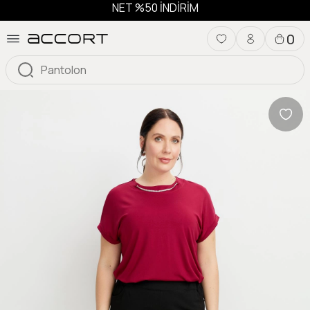
NET %50 İNDİRİM
0