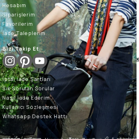
Hesabım
Siparişlerim
Favorilerim
İade Taleplerim
Bizi Takip Et
K
İptal İade Şartları
Sık Sorulan Sorular
Nasıl İade Ederim
Kullanıcı Sözleşmesi
Whatsapp Destek Hattı