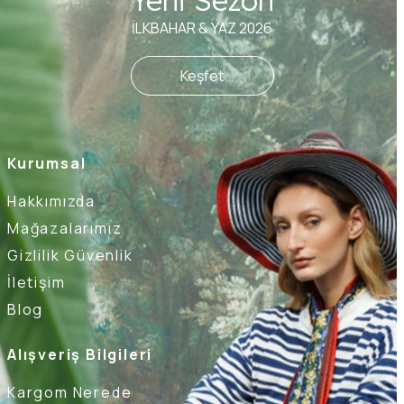
Yeni Sezon
İLKBAHAR & YAZ 2026
Keşfet
Kurumsal
Hakkımızda
Mağazalarımız
Gizlilik Güvenlik
İletişim
Blog
Alışveriş Bilgileri
Kargom Nerede