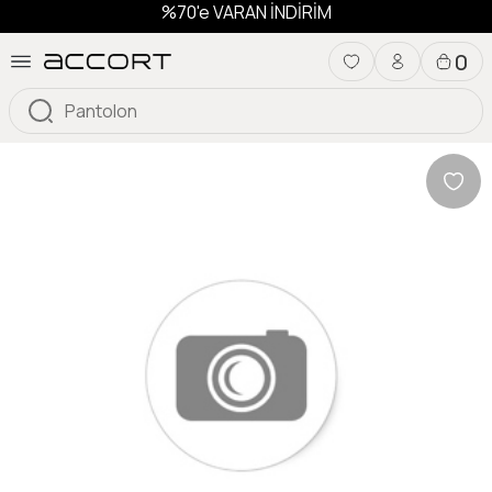
%70'e VARAN İNDİRİM
0