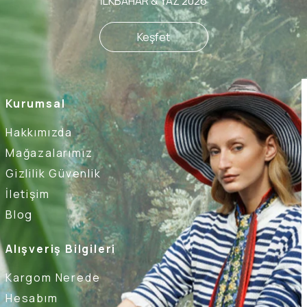
İLKBAHAR & YAZ 2026
Keşfet
Kurumsal
Hakkımızda
Mağazalarımız
Gizlilik Güvenlik
İletişim
Blog
Alışveriş Bilgileri
Kargom Nerede
Hesabım