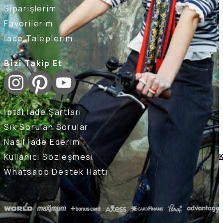
Siparişlerim
Favorilerim
İade Taleplerim
Bizi Takip Et
İptal İade Şartları
Sık Sorulan Sorular
Nasıl İade Ederim
Kullanıcı Sözleşmesi
K
Whatsapp Destek Hattı