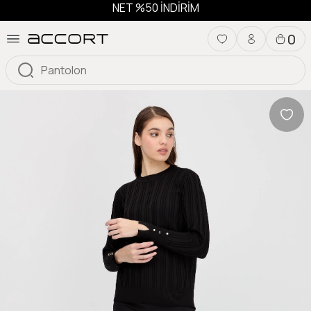
NET %50 İNDİRİM
0