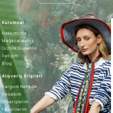
Kurumsal
Hakkımızda
Mağazalarımız
Gizlilik Güvenlik
İletişim
Blog
Alışveriş Bilgileri
Kargom Nerede
Hesabım
Siparişlerim
Favorilerim