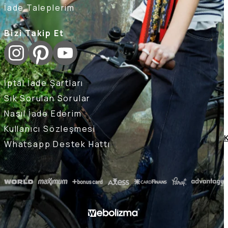
İade Taleplerim
Bizi Takip Et
İptal İade Şartları
Sık Sorulan Sorular
Nasıl İade Ederim
Kullanıcı Sözleşmesi
K
Whatsapp Destek Hattı