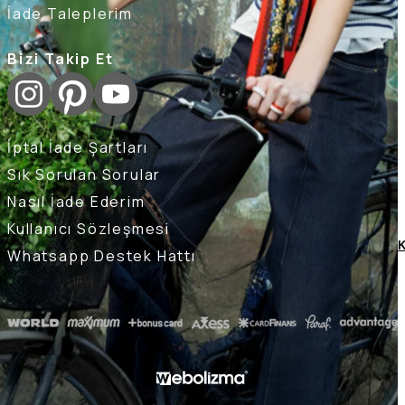
İade Taleplerim
Bizi Takip Et
İptal İade Şartları
Sık Sorulan Sorular
Nasıl İade Ederim
Kullanıcı Sözleşmesi
K
Whatsapp Destek Hattı