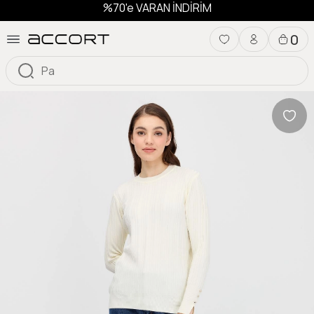
%70'e VARAN İNDİRİM
0