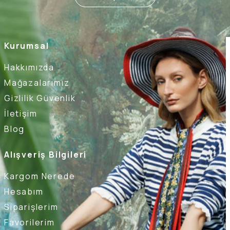
Kurumsal
Hakkımızda
Mağazalarımız
Gizlilik Güvenlik
İletişim
Blog
Alışveriş Bilgileri
Kargom Nerede
Hesabım
Siparişlerim
Favorilerim