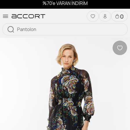
%70'e VARAN İNDİRİM
0