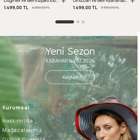
Düğmeli ve Beli Kuşaklı Elbise-Y.YEŞİLİ
Omuzları ve Beli Ayarlanabilir İp Detaylı Keten Elbise-MAVİ
1.499,00 TL
1.499,00 TL
4.299,00 TL
3.599,00 TL
Yeni Sezon
İLKBAHAR & YAZ 2026
Keşfet
Kurumsal
Hakkımızda
Mağazalarımız
Gizlilik Güvenlik