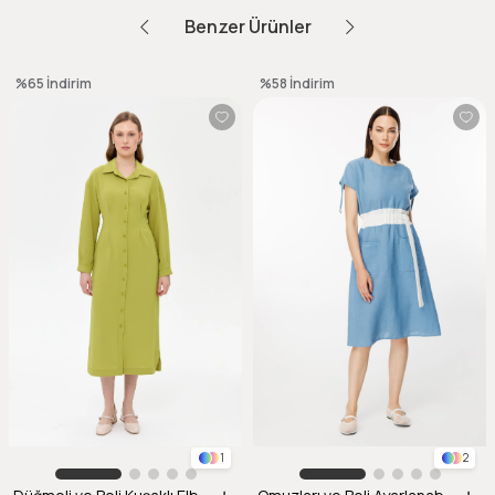
Benzer Ürünler
%65
İndirim
%58
İndirim
1
2