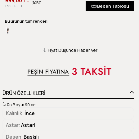
999,00 TL
50
Beden Tablosu
1.999,00 TL
Bu ürünün tüm renkleri
Fiyat Düşünce Haber Ver
ÜRÜN ÖZELLİKLERİ
Ürün Boyu: 90 cm
Kalınlık
İnce
Astar
Astarlı
Desen
Baskılı