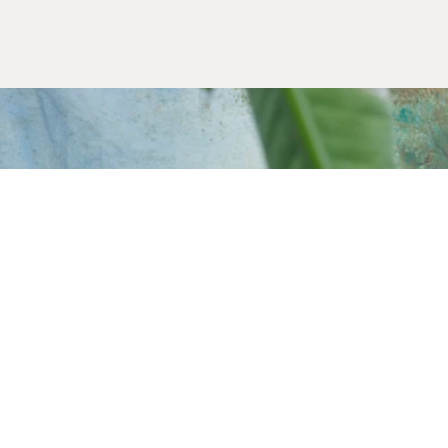
Alışveriş Bilgileri
Kargom Nerede
Hesabım
Siparişlerim
Favorilerim
İade Taleplerim