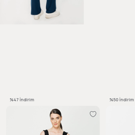
%47
İndirim
%50
İndirim