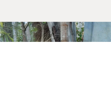
Kurumsal
Hakkımızda
Mağazalarımız
Gizlilik Güvenlik
İletişim
Blog