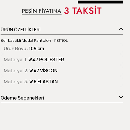
Beden Tablosu
ÜRÜN ÖZELLİKLERİ
Beli Lastikli Modal Pantolon - PETROL
Ürün Boyu
109 cm
Materyal 1
%47 POLİESTER
Materyal 2
%47 VİSCON
Materyal 3
%6 ELASTAN
Ödeme Seçenekleri