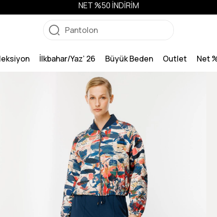
NET %50 İNDİRİM
leksiyon
İlkbahar/Yaz’ 26
Büyük Beden
Outlet
Net 