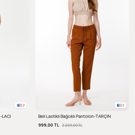
2
2
n-LACI
Beli Lastikli Bağcıklı Pantolon-TARÇIN
999,00 TL
2.299,00 TL