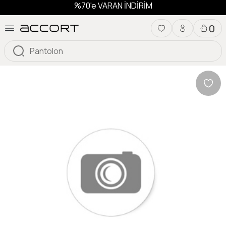
%70'e VARAN İNDİRİM
0