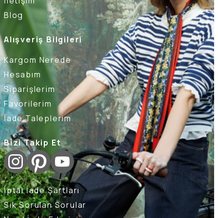
İletişim
Blog
Alışveriş Bilgileri
Kargom Nerede
Hesabım
Siparişlerim
Favorilerim
İade Taleplerim
Bizi Takip Et
İptal İade Şartları
Sık Sorulan Sorular