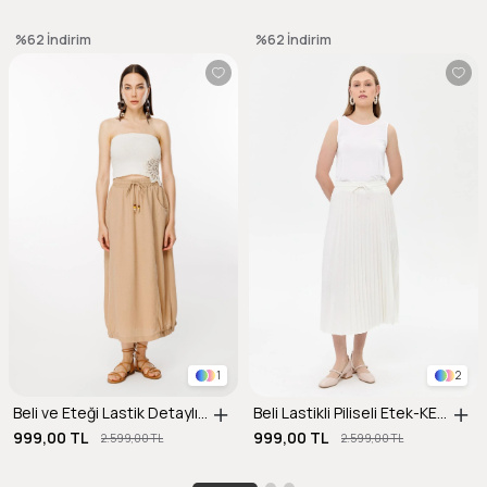
%62
İndirim
%62
İndirim
1
2
Beli ve Eteği Lastik Detaylı Keten Etek-CAMEL
Beli Lastikli Piliseli Etek-KEMIK
999,00 TL
999,00 TL
2.599,00 TL
2.599,00 TL