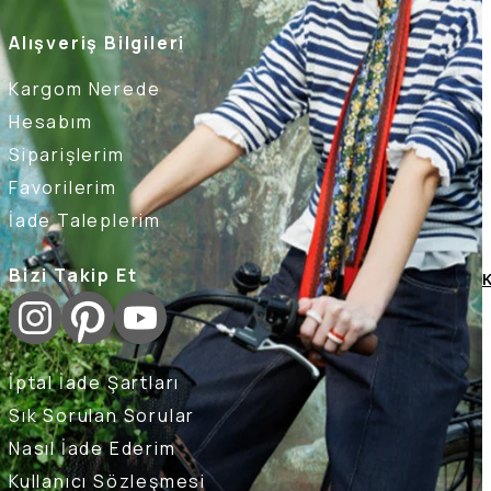
Alışveriş Bilgileri
Kargom Nerede
Hesabım
Siparişlerim
Favorilerim
İade Taleplerim
Bizi Takip Et
K
İptal İade Şartları
Sık Sorulan Sorular
Nasıl İade Ederim
Kullanıcı Sözleşmesi