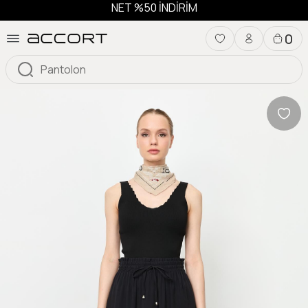
NET %50 İNDİRİM
0