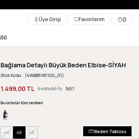
0
Üye Girişi
Favorilerim
%50
Bağlama Detaylı Büyük Beden Elbise-SİYAH
Stok Kodu
(4WBB51B1100_01)
1.499,00 TL
3.499,00 TL
57
Bu ürünün tüm renkleri
Beden Tablosu
44
46
48