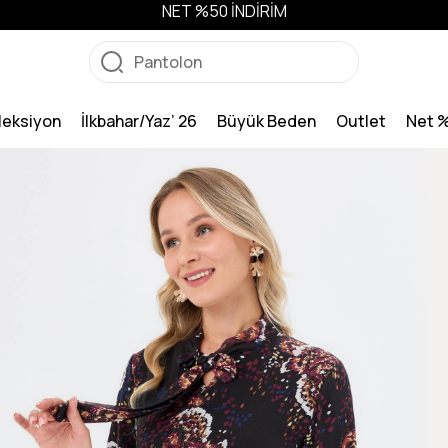
NET %50 İNDİRİM
leksiyon
İlkbahar/Yaz’ 26
Büyük Beden
Outlet
Net 