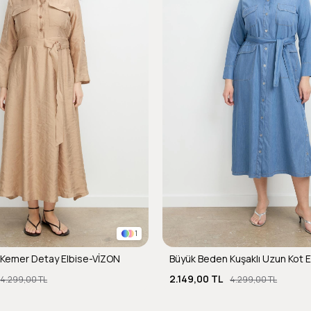
1
Kemer Detay Elbise-VİZON
Büyük Beden Kuşaklı Uzun Kot 
2.149,00 TL
4.299,00 TL
4.299,00 TL