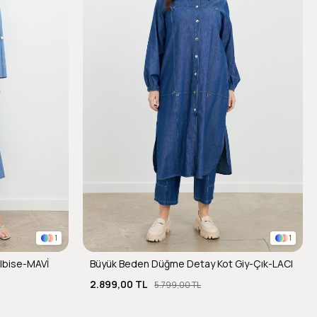
1
1
Elbise-MAVİ
Büyük Beden Düğme Detay Kot Giy-Çık-LACI
2.899,00 TL
5.799,00 TL