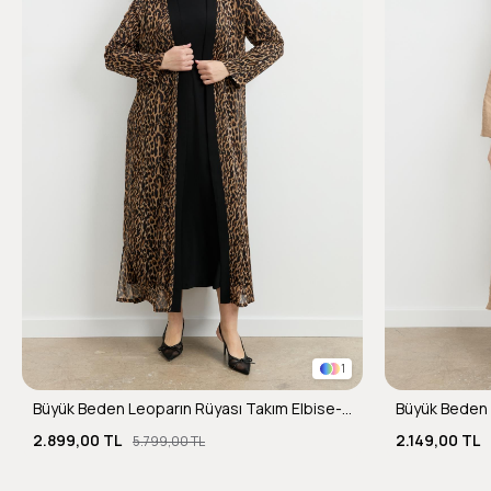
1
Büyük Beden Leoparın Rüyası Takım Elbise-CAMEL
Büyük Beden 
2.899,00 TL
2.149,00 TL
5.799,00 TL