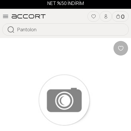
NET %50 İNDİRİM
0