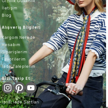
Gizlilik Güvenlik
İletişim
Blog
Alışveriş Bilgileri
Kargom Nerede
Hesabım
Siparişlerim
Favorilerim
İade Taleplerim
Bizi Takip Et
İptal İade Şartları