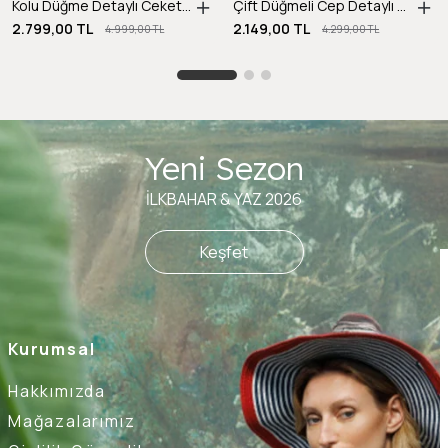
Kolu Düğme Detaylı Ceket-SARI
Çift Düğmeli Cep Detaylı Krep Ceket-SİYAH
2.799,00 TL
2.149,00 TL
4.999,00 TL
4.299,00 TL
Yeni Sezon
İLKBAHAR & YAZ 2026
Keşfet
Kurumsal
Hakkımızda
Mağazalarımız