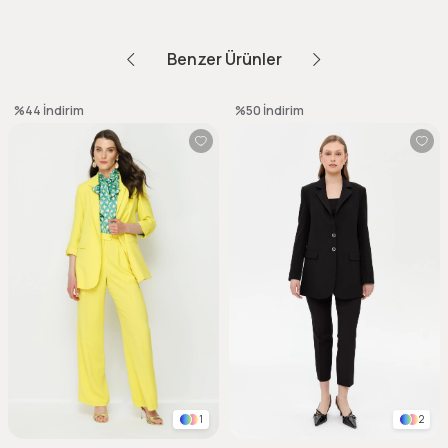
Benzer Ürünler
%44
İndirim
%50
İndirim
1
2