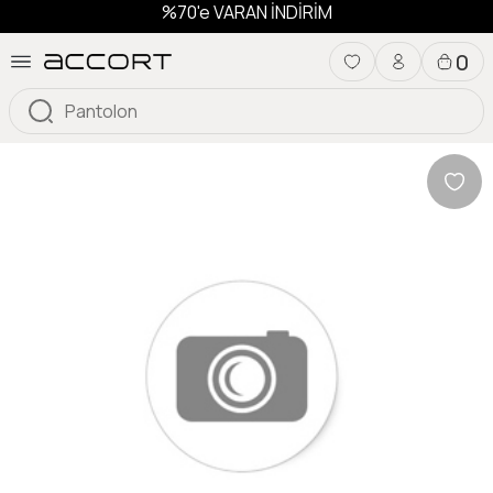
%70'e VARAN İNDİRİM
0