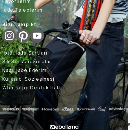
Favorilerim
İade Taleplerim
Bizi Takip Et
İptal İade Şartları
Sık Sorulan Sorular
Nasıl İade Ederim
Kullanıcı Sözleşmesi
Whatsapp Destek Hattı
K