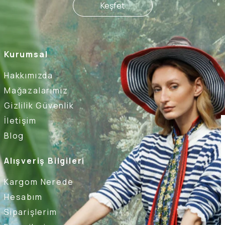
Keşfet
Kurumsal
Hakkımızda
Mağazalarımız
Gizlilik Güvenlik
İletişim
Blog
Alışveriş Bilgileri
Kargom Nerede
Hesabım
Siparişlerim