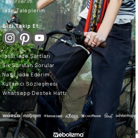
Favorilerim
İade Taleplerim
Bizi Takip Et
İptal İade Şartları
Sık Sorulan Sorular
Nasıl İade Ederim
Kullanıcı Sözleşmesi
Whatsapp Destek Hattı
K