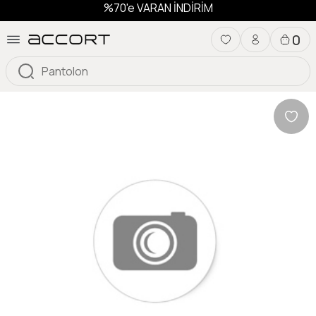
%70'e VARAN İNDİRİM
0