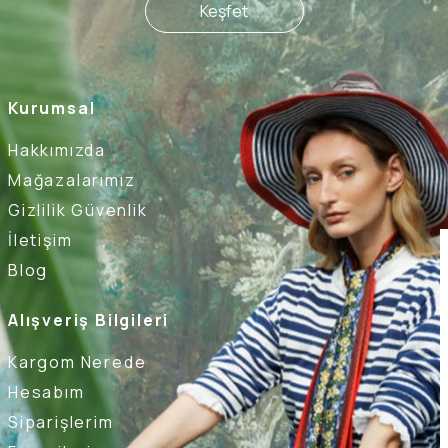
Keşfet
Kurumsal
Hakkımızda
Mağazalarımız
Gizlilik Güvenlik
İletişim
Blog
Alışveriş Bilgileri
Kargom Nerede
Hesabım
Siparişlerim