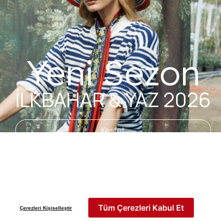
Yeni Sezon
İLKBAHAR & YAZ 2026
Keşfet
Tüm Çerezleri Kabul Et
Çerezleri Kişiselleştir