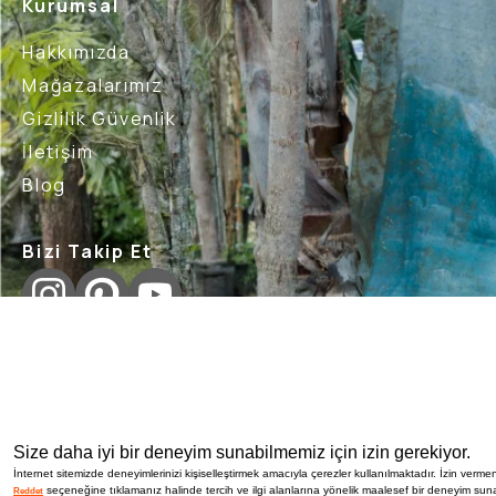
Kurumsal
Hakkımızda
Mağazalarımız
Gizlilik Güvenlik
İletişim
Blog
Bizi Takip Et
İptal İade Şartları
Sık Sorulan Sorular
Nasıl İade 
Size daha iyi bir deneyim sunabilmemiz için izin gerekiyor.
İnternet sitemizde deneyimlerinizi kişiselleştirmek amacıyla çerezler kullanılmaktadır. İzin vermen
seçeneğine tıklamanız halinde tercih ve ilgi alanlarına yönelik maalesef bir deneyim suna
Reddet