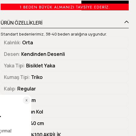
Beden Tablosu
ÜRÜN ÖZELLİKLERİ
Standart bedenlerimiz, 38-40 beden aralığına uygundur.
Kalınlık
Orta
Desen
Kendinden Desenli
Yaka Tipi
Bisiklet Yaka
Kumaş Tipi
Triko
Kalıp
Regular
Göğüs
40 cm
Kol Tipi
Uzun Kol
Ürün Boyu
40 cm
Materyal 1
%100 AKRİLİK