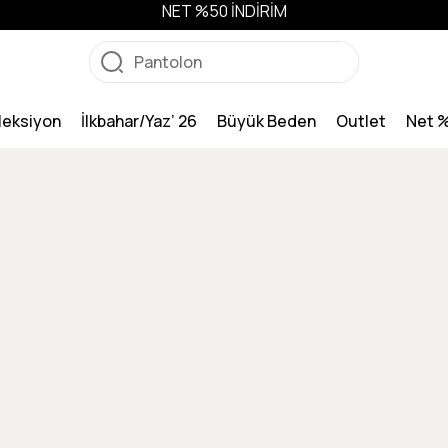
NET %50 İNDİRİM
leksiyon
İlkbahar/Yaz’ 26
Büyük Beden
Outlet
Net 