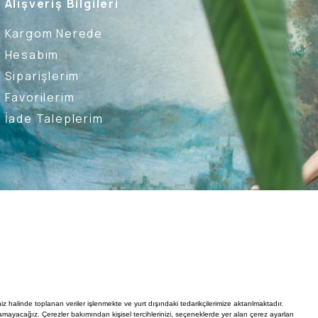
Alışveriş Bilgileri
Kargom Nerede
Hesabım
Siparişlerim
Favorilerim
İade Taleplerim
Ederim
Kullanıcı Sözleşmesi
Whatsapp Destek Hattı
iz halinde toplanan veriler işlenmekte ve yurt dışındaki tedarikçilerimize aktarılmaktadır.
mayacağız. Çerezler bakımından kişisel tercihlerinizi, seçeneklerde yer alan çerez ayarları