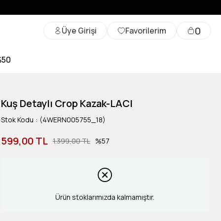
0
Üye Girişi
Favorilerim
%50
Kuş Detaylı Crop Kazak-LACI
Stok Kodu
(4WERN005755_18)
599,00 TL
1.399,00 TL
57
Ürün stoklarımızda kalmamıştır.