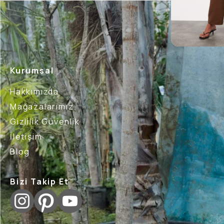
Kurumsal
Hakkımızda
Mağazalarımız
Gizlilik Güvenlik
İletişim
Blog
Bizi Takip Et