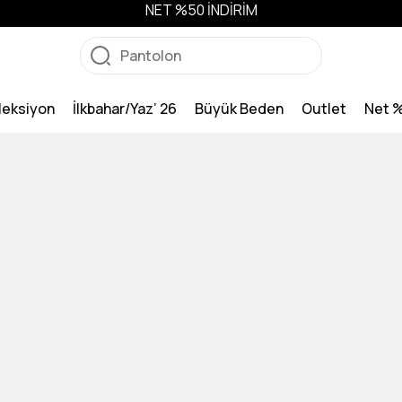
NET %50 İNDİRİM
leksiyon
İlkbahar/Yaz’ 26
Büyük Beden
Outlet
Net 