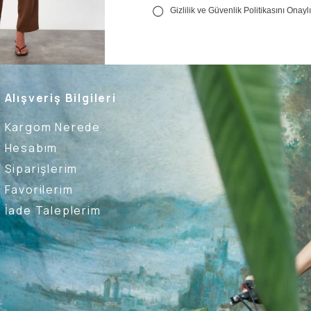
Alışveriş Bilgileri
Kargom Nerede
Hesabım
Siparişlerim
Favorilerim
İade Taleplerim