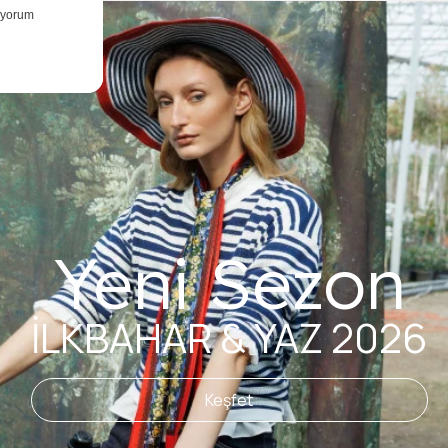
Yeni Sezon
İLKBAHAR & YAZ 2026
Keşfet