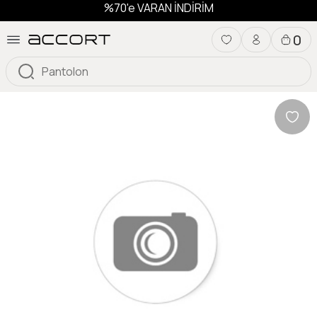
%70'e VARAN İNDİRİM
0