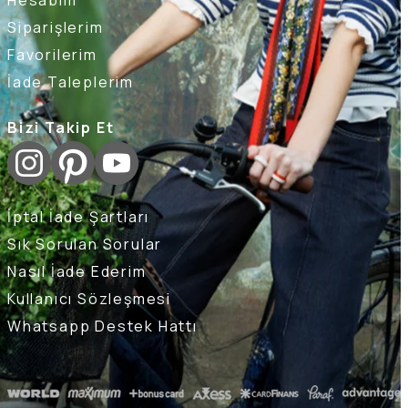
Siparişlerim
Favorilerim
İade Taleplerim
Bizi Takip Et
İptal İade Şartları
Sık Sorulan Sorular
Nasıl İade Ederim
Kullanıcı Sözleşmesi
Whatsapp Destek Hattı