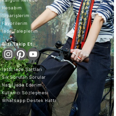
Hesabım
Siparişlerim
Favorilerim
İade Taleplerim
Bizi Takip Et
İptal İade Şartları
Sık Sorulan Sorular
Nasıl İade Ederim
Kullanıcı Sözleşmesi
Whatsapp Destek Hattı