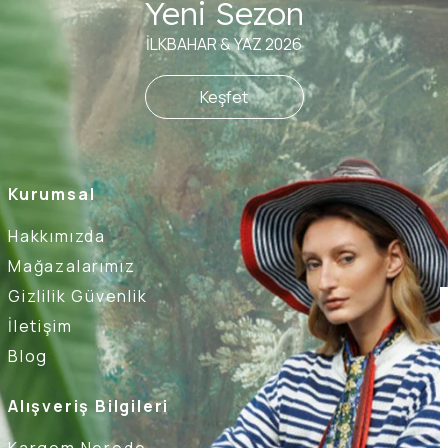
Yeni Sezon
İLKBAHAR & YAZ 2026
Keşfet
Kurumsal
Hakkımızda
Mağazalarımız
Gizlilik Güvenlik
İletişim
Blog
Alışveriş Bilgileri
Kargom Nerede