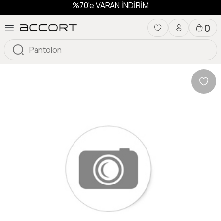
%70'e VARAN İNDİRİM
0