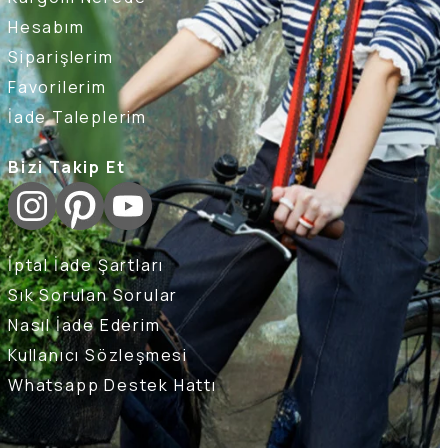
Hesabım
Siparişlerim
Favorilerim
İade Taleplerim
Bizi Takip Et
İptal İade Şartları
Sık Sorulan Sorular
Nasıl İade Ederim
Kullanıcı Sözleşmesi
Whatsapp Destek Hattı