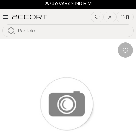
%70'e VARAN İNDİRİM
0