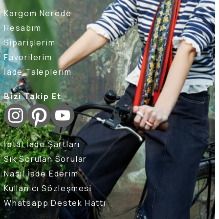
Kargom Nerede
Hesabım
Siparişlerim
Favorilerim
İade Taleplerim
Bizi Takip Et
İptal İade Şartları
Sık Sorulan Sorular
Nasıl İade Ederim
Kullanıcı Sözleşmesi
Whatsapp Destek Hattı