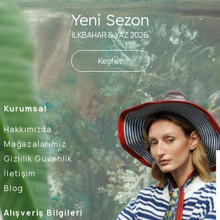
Yeni Sezon
İLKBAHAR & YAZ 2026
Keşfet
Kurumsal
Hakkımızda
Mağazalarımız
Gizlilik Güvenlik
İletişim
Blog
Alışveriş Bilgileri