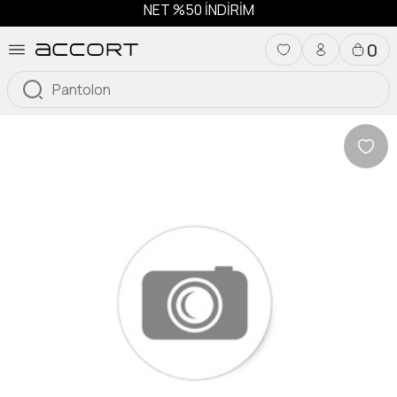
NET %50 İNDİRİM
0