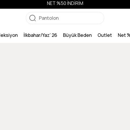
NET %50 İNDİRİM
leksiyon
İlkbahar/Yaz’ 26
Büyük Beden
Outlet
Net 