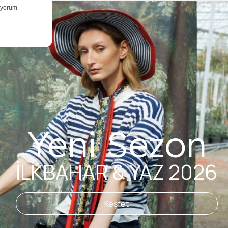
Yeni Sezon
İLKBAHAR & YAZ 2026
Keşfet