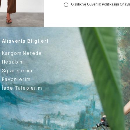
Alışveriş Bilgileri
Kargom Nerede
Hesabım
Siparişlerim
Favorilerim
İade Taleplerim