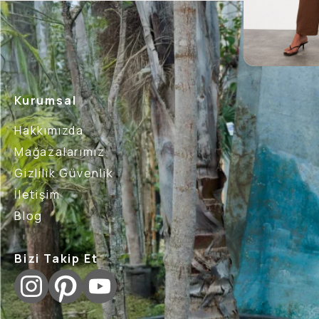
Kurumsal
Hakkımızda
Mağazalarımız
Gizlilik Güvenlik
İletişim
Blog
Bizi Takip Et