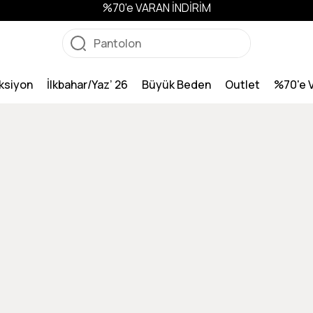
%70'e VARAN İNDİRİM
ksiyon
İlkbahar/Yaz’ 26
Büyük Beden
Outlet
%70'e 