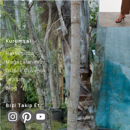
Kurumsal
Hakkımızda
Mağazalarımız
Gizlilik Güvenlik
İletişim
Blog
Bizi Takip Et