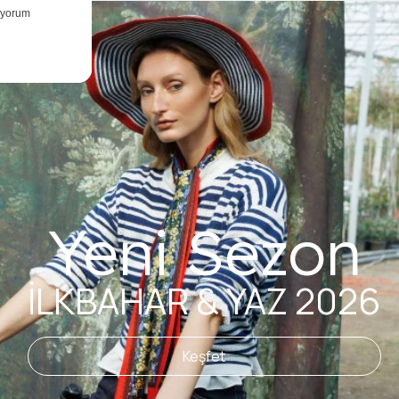
Yeni Sezon
İLKBAHAR & YAZ 2026
Keşfet