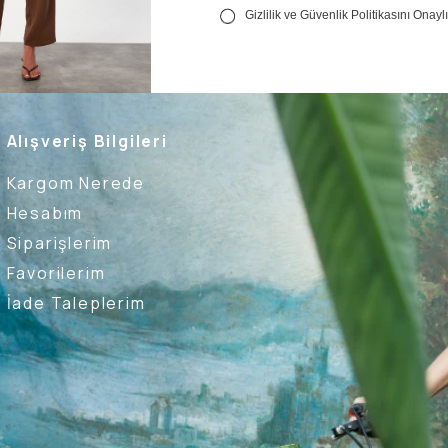
Alışveriş Bilgileri
Kargom Nerede
Hesabım
Siparişlerim
Favorilerim
İade Taleplerim