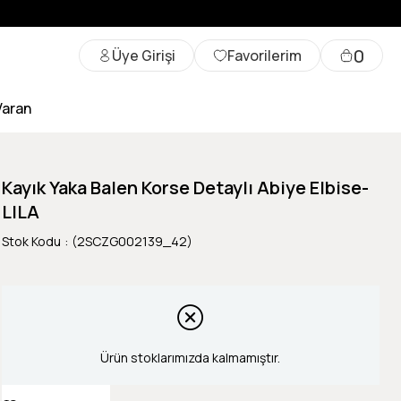
0
Üye Girişi
Favorilerim
Varan
Kayık Yaka Balen Korse Detaylı Abiye Elbise-
LILA
Stok Kodu
(2SCZG002139_42)
Ürün stoklarımızda kalmamıştır.