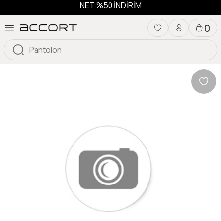
NET %50 İNDİRİM
0