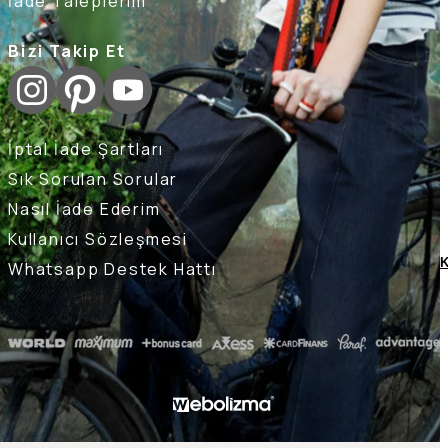
İade Taleplerim
Bizi Takip Et
İptal İade Şartları
Sık Sorulan Sorular
Nasıl İade Ederim
Kullanıcı Sözleşmesi
K
Whatsapp Destek Hattı