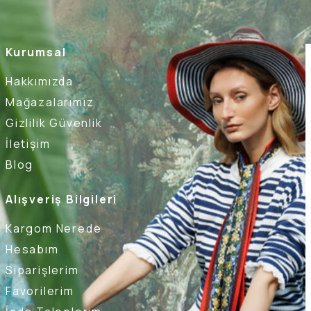
Kurumsal
Hakkımızda
Mağazalarımız
Gizlilik Güvenlik
İletişim
Blog
Alışveriş Bilgileri
Kargom Nerede
Hesabım
Siparişlerim
Favorilerim