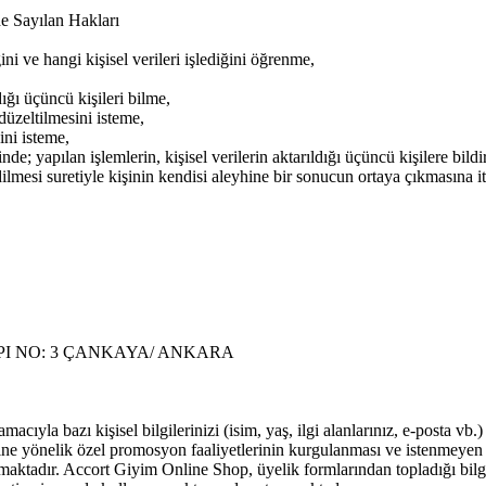
e Sayılan Hakları
ini ve hangi kişisel verileri işlediğini öğrenme,
ı üçüncü kişileri bilme,
düzeltilmesini isteme,
ini isteme,
nde; yapılan işlemlerin, kişisel verilerin aktarıldığı üçüncü kişilere bild
dilmesi suretiyle kişinin kendisi aleyhine bir sonucun ortaya çıkmasına i
KAPI NO: 3 ÇANKAYA/ ANKARA
cıyla bazı kişisel bilgilerinizi (isim, yaş, ilgi alanlarınız, e-posta v
rine yönelik özel promosyon faaliyetlerinin kurgulanması ve istenmeyen 
ktadır. Accort Giyim Online Shop, üyelik formlarından topladığı bilgil