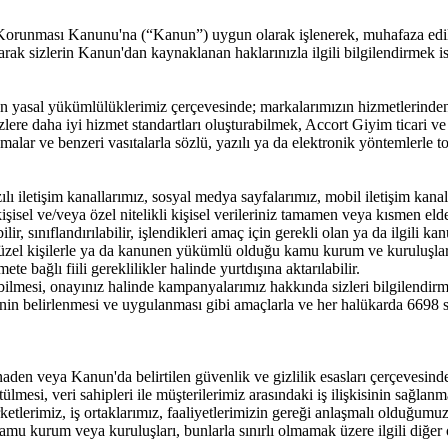
in Korunması Kanunu'na (“Kanun”) uygun olarak işlenerek, muhafaza edilm
ak sizlerin Kanun'dan kaynaklanan haklarınızla ilgili bilgilendirmek is
n yasal yükümlülüklerimiz çerçevesinde; markalarımızın hizmetlerin
sizlere daha iyi hizmet standartları oluşturabilmek, Accort Giyim ticari ve
amalar ve benzeri vasıtalarla sözlü, yazılı ya da elektronik yöntemlerle 
lı iletişim kanallarımız, sosyal medya sayfalarımız, mobil iletişim kanal
 kişisel ve/veya özel nitelikli kişisel verileriniz tamamen veya kısmen elde e
ilir, sınıflandırılabilir, işlendikleri amaç için gerekli olan ya da ilgili
el-tüzel kişilerle ya da kanunen yükümlü olduğu kamu kurum ve kuruluşla
ete bağlı fiili gereklilikler halinde yurtdışına aktarılabilir.
lmesi, onayınız halinde kampanyalarımız hakkında sizleri bilgilendirmek,
lerinin belirlenmesi ve uygulanması gibi amaçlarla ve her halükarda 669
naden veya Kanun'da belirtilen güvenlik ve gizlilik esasları çerçevesind
tülmesi, veri sahipleri ile müşterilerimiz arasındaki iş ilişkisinin sağl
rketlerimiz, iş ortaklarımız, faaliyetlerimizin gereği anlaşmalı olduğumuz
amu kurum veya kuruluşları, bunlarla sınırlı olmamak üzere ilgili diğer ot