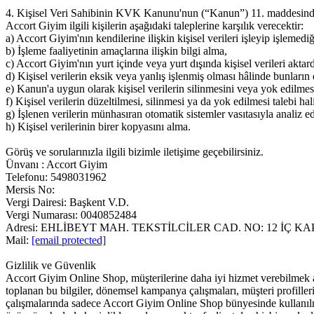
4. Kişisel Veri Sahibinin KVK Kanunu'nun (“Kanun”) 11. maddesind
Accort Giyim ilgili kişilerin aşağıdaki taleplerine karşılık verecektir:
a) Accort Giyim'nın kendilerine ilişkin kişisel verileri işleyip işlemediğ
b) İşleme faaliyetinin amaçlarına ilişkin bilgi alma,
c) Accort Giyim'nın yurt içinde veya yurt dışında kişisel verileri aktardığ
d) Kişisel verilerin eksik veya yanlış işlenmiş olması hâlinde bunların 
e) Kanun'a uygun olarak kişisel verilerin silinmesini veya yok edilmes
f) Kişisel verilerin düzeltilmesi, silinmesi ya da yok edilmesi talebi hali
g) İşlenen verilerin münhasıran otomatik sistemler vasıtasıyla analiz e
h) Kişisel verilerinin birer kopyasını alma.
Görüş ve sorularınızla ilgili bizimle iletişime geçebilirsiniz.
Ünvanı : Accort Giyim
Telefonu: 5498031962
Mersis No:
Vergi Dairesi: Başkent V.D.
Vergi Numarası: 0040852484
Adresi: EHLİBEYT MAH. TEKSTİLCİLER CAD. NO: 12 İÇ 
Mail:
[email protected]
Gizlilik ve Güvenlik
Accort Giyim Online Shop, müşterilerine daha iyi hizmet verebilmek ama
toplanan bu bilgiler, dönemsel kampanya çalışmaları, müşteri profille
çalışmalarında sadece Accort Giyim Online Shop bünyesinde kullanılma