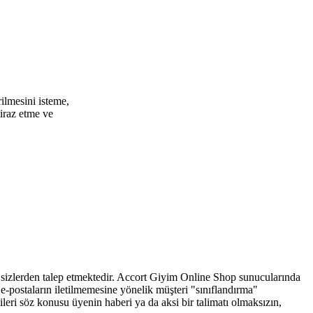
irilmesini isteme,
tiraz etme ve
b.) sizlerden talep etmektedir. Accort Giyim Online Shop sunucularında
e-postaların iletilmemesine yönelik müşteri "sınıflandırma"
eri söz konusu üyenin haberi ya da aksi bir talimatı olmaksızın,