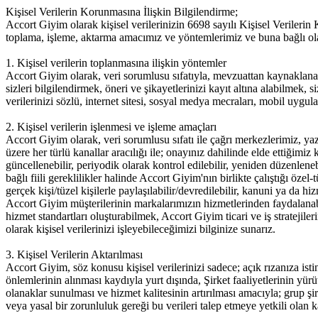
Kişisel Verilerin Korunmasına İlişkin Bilgilendirme;
Accort Giyim olarak kişisel verilerinizin 6698 sayılı Kişisel Veriler
toplama, işleme, aktarma amacımız ve yöntemlerimiz ve buna bağlı olar
1. Kişisel verilerin toplanmasına ilişkin yöntemler
Accort Giyim olarak, veri sorumlusu sıfatıyla, mevzuattan kaynaklana
sizleri bilgilendirmek, öneri ve şikayetlerinizi kayıt altına alabilmek, 
verilerinizi sözlü, internet sitesi, sosyal medya mecraları, mobil uygul
2. Kişisel verilerin işlenmesi ve işleme amaçları
Accort Giyim olarak, veri sorumlusu sıfatı ile çağrı merkezlerimiz, yazı
üzere her türlü kanallar aracılığı ile; onayınız dahilinde elde ettiğimiz
güncellenebilir, periyodik olarak kontrol edilebilir, yeniden düzenleneb
bağlı fiili gereklilikler halinde Accort Giyim'nın birlikte çalıştığı öz
gerçek kişi/tüzel kişilerle paylaşılabilir/devredilebilir, kanuni ya da hizm
Accort Giyim müşterilerinin markalarımızın hizmetlerinden faydalanabi
hizmet standartları oluşturabilmek, Accort Giyim ticari ve iş strateji
olarak kişisel verilerinizi işleyebileceğimizi bilginize sunarız.
3. Kişisel Verilerin Aktarılması
Accort Giyim, söz konusu kişisel verilerinizi sadece; açık rızanıza isti
önlemlerinin alınması kaydıyla yurt dışında, Şirket faaliyetlerinin yürü
olanaklar sunulması ve hizmet kalitesinin artırılması amacıyla; grup şi
veya yasal bir zorunluluk gereği bu verileri talep etmeye yetkili olan k