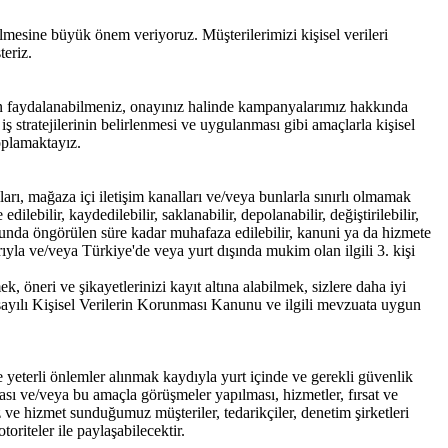
esine büyük önem veriyoruz. Müşterilerimizi kişisel verileri
teriz.
den faydalanabilmeniz, onayınız halinde kampanyalarımız hakkında
 iş stratejilerinin belirlenmesi ve uygulanması gibi amaçlarla kişisel
toplamaktayız.
ları, mağaza içi iletişim kanalları ve/veya bunlarla sınırlı olmamak
dilebilir, kaydedilebilir, saklanabilir, depolanabilir, değiştirilebilir,
 kanunda öngörülen süre kadar muhafaza edilebilir, kanuni ya da hizmete
rıyla ve/veya Türkiye'de veya yurt dışında mukim olan ilgili 3. kişi
 öneri ve şikayetlerinizi kayıt altına alabilmek, sizlere daha iyi
8 sayılı Kişisel Verilerin Korunması Kanunu ve ilgili mevzuata uygun
e yeterli önlemler alınmak kaydıyla yurt içinde ve gerekli güvenlik
anması ve/veya bu amaçla görüşmeler yapılması, hizmetler, fırsat ve
 ve hizmet sunduğumuz müşteriler, tedarikçiler, denetim şirketleri
oriteler ile paylaşabilecektir.